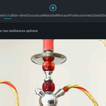
eil
Actu
Bien-être
Grossesse
Maladie
Minceur
Professionnels
Santé
Se
er les meilleures options