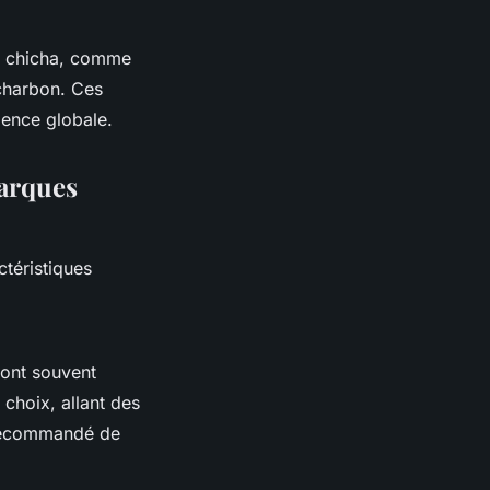
e chicha, comme
 charbon. Ces
ience globale.
marques
ctéristiques
sont souvent
 choix, allant des
t recommandé de