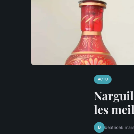
ACTU
Narguil
les mei
B
béatrice
6 mar