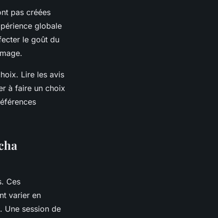
ont pas créées
expérience globale
ecter le goût du
fumage.
oix. Lire les avis
er à faire un choix
références
icha
s. Ces
t varier en
). Une session de