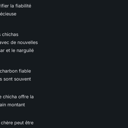
ier la fiabilité
récieuse
s chichas
avec de nouvelles
r et le narguilé
charbon fiable
s sont souvent
 chicha offre la
rtain montant
s chère peut être